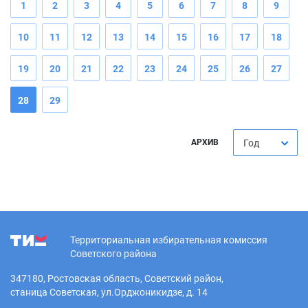
1
2
3
4
5
6
7
8
9
10
11
12
13
14
15
16
17
18
19
20
21
22
23
24
25
26
27
28
29
АРХИВ
Год
Территориальная избирательная комиссия
Советского района
347180, Ростовская область, Советский район,
станица Советская, ул.Орджоникидзе, д. 14