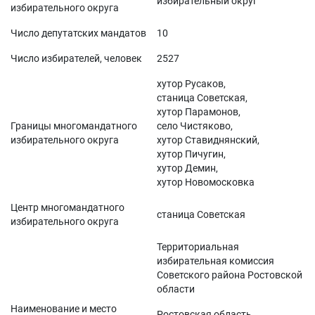
избирательный округ
избирательного округа
Число депутатских мандатов
10
Число избирателей, человек
2527
хутор Русаков,
станица Советская,
хутор Парамонов,
Границы многомандатного
село Чистяково,
избирательного округа
хутор Ставиднянский,
хутор Пичугин,
хутор Демин,
хутор Новомосковка
Центр многомандатного
станица Советская
избирательного округа
Территориальная
избирательная комиссия
Советского района Ростовской
области
Наименование и место
Ростовская область,