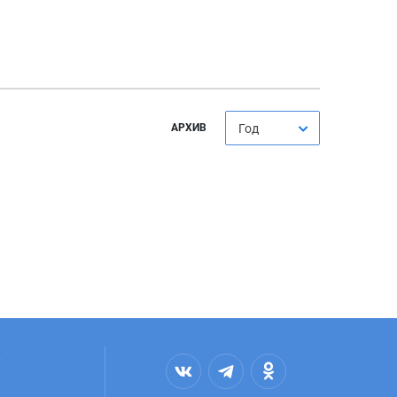
АРХИВ
Год
,