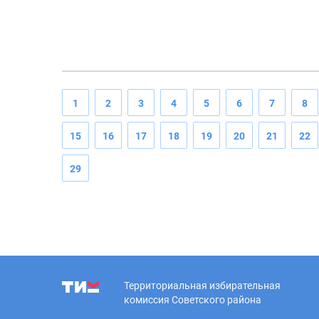
1
2
3
4
5
6
7
8
15
16
17
18
19
20
21
22
29
Территориальная избирательная
комиссия Советского района