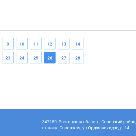
9
10
11
12
13
14
23
24
25
26
27
28
347180, Ростовская область, Советский район
станица Советская, ул.Орджоникидзе, д. 14