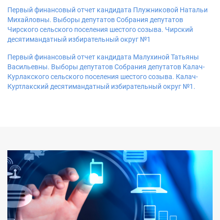
Первый финансовый отчет кандидата Плужниковой Натальи
Михайловны. Выборы депутатов Собрания депутатов
Чирского сельского поселения шестого созыва. Чирский
десятимандатный избирательный округ №1
Первый финансовый отчет кандидата Малухиной Татьяны
Васильевны. Выборы депутатов Собрания депутатов Калач-
Курлакского сельского поселения шестого созыва. Калач-
Куртлакский десятимандатный избирательный округ №1.