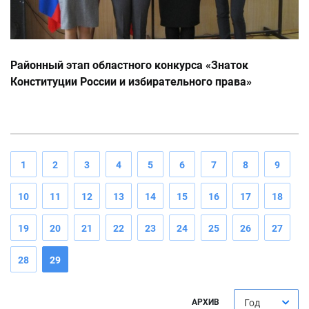
Районный этап областного конкурса «Знаток
Конституции России и избирательного права»
19.11.2014г.
1
2
3
4
5
6
7
8
9
10
11
12
13
14
15
16
17
18
19
20
21
22
23
24
25
26
27
28
29
АРХИВ
Год