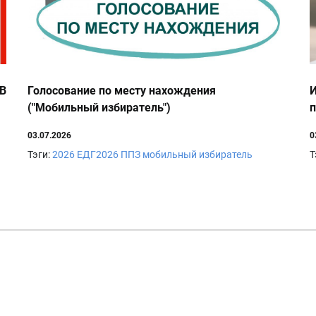
В
Голосование по месту нахождения
И
("Мобильный избиратель")
п
03.07.2026
0
Тэги:
2026
ЕДГ2026
ППЗ
мобильный избиратель
Т