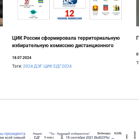
ЦИК России сформировала территориальную
Г
избирательную комиссию дистанционного
электронного голосования
0
18.07.2024
Т
Тэги:
2024
ДЭГ
ЦИК
ЕДГ2024
ы президента
Акция
"Ты - будущий избиратель"
Вебинары
КОИБ
ем всей семьей
ЕДГ
19 сентября 2021
ВЫБОРЫ
5 класс