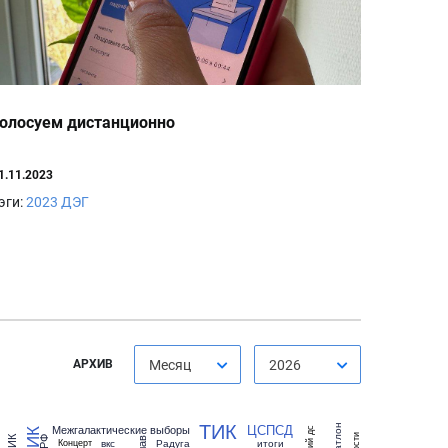
олосуем дистанционно
1.11.2023
эги:
2023
ДЭГ
АРХИВ
Месяц
2026
ТИК
ЦСПСД
биатлон
Межгалактические выборы
вкс
Радуга
итоги
Концерт