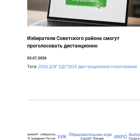
Избиратели Советского района смогут
проголосовать дистанционно
03.07.2026
Тэги:
2026
ДЭГ
ЕДГ2026
дистанционное голосование
Образовательная игра
Выбор
прием
Я - избиратель
УИК
ИКРО
Голосу
РЦОИТ
Я гражданин России
Плющев