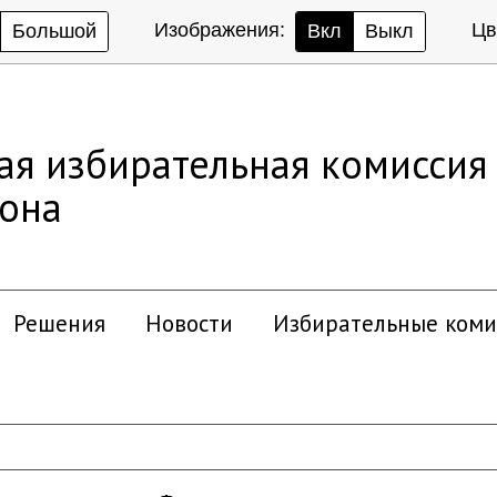
Изображения:
Цв
Большой
Вкл
Выкл
ая избирательная комиссия
йона
Решения
Новости
Избирательные коми