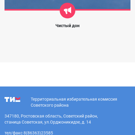
Чистый дон
Территориальная избирательная комиссия
Советского района
347180, Ростовская область, Советский район,
станица Советская, ул.Орджоникидзе, д. 14
тел/факс 8(86363)23585