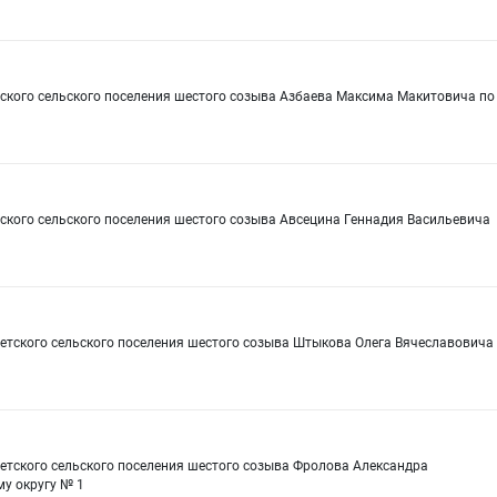
рского сельского поселения шестого созыва Азбаева Максима Макитовича по
ского сельского поселения шестого созыва Авсецина Геннадия Васильевича
ветского сельского поселения шестого созыва Штыкова Олега Вячеславовича
1
етского сельского поселения шестого созыва Фролова Александра
у округу № 1