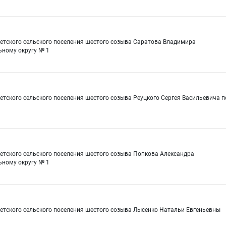
ветского сельского поселения шестого созыва Саратова Владимира
ному округу № 1
етского сельского поселения шестого созыва Реуцкого Сергея Васильевича п
етского сельского поселения шестого созыва Попкова Александра
ному округу № 1
етского сельского поселения шестого созыва Лысенко Натальи Евгеньевны
1