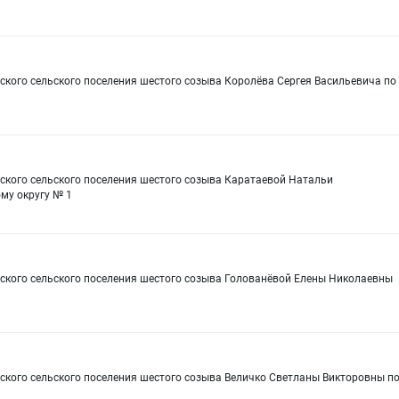
ского сельского поселения шестого созыва Королёва Сергея Васильевича по
рского сельского поселения шестого созыва Каратаевой Натальи
му округу № 1
рского сельского поселения шестого созыва Голованёвой Елены Николаевны
ского сельского поселения шестого созыва Величко Светланы Викторовны п