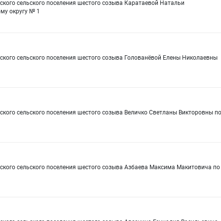
рского сельского поселения шестого созыва Каратаевой Натальи
му округу № 1
рского сельского поселения шестого созыва Голованёвой Елены Николаевны
ского сельского поселения шестого созыва Величко Светланы Викторовны п
рского сельского поселения шестого созыва Азбаева Максима Макитовича по