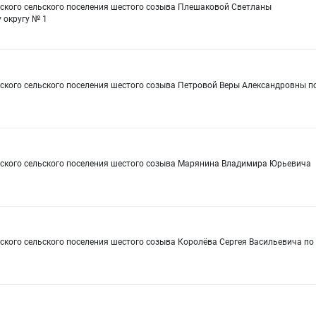
рского сельского поселения шестого созыва Плешаковой Светланы
 округу № 1
рского сельского поселения шестого созыва Петровой Веры Александровны п
рского сельского поселения шестого созыва Марянина Владимира Юрьевича
ского сельского поселения шестого созыва Королёва Сергея Васильевича по