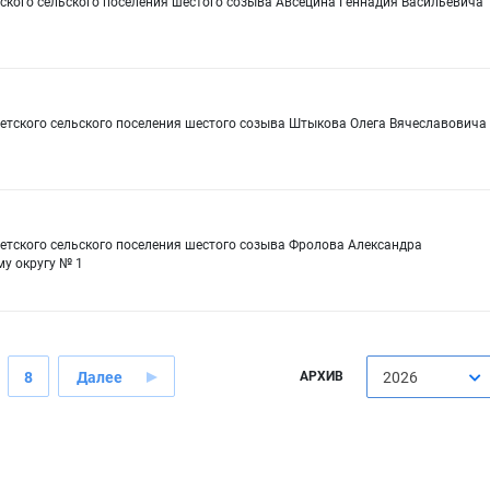
ского сельского поселения шестого созыва Авсецина Геннадия Васильевича
ветского сельского поселения шестого созыва Штыкова Олега Вячеславовича
1
етского сельского поселения шестого созыва Фролова Александра
у округу № 1
8
Далее
АРХИВ
2026