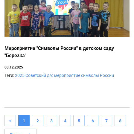
Мероприятие "Символы России" в детском саду
"Березка"
03.12.2025
Тэги:
2025
Советский д/с
мероприятие
символы России
1
2
3
4
5
6
7
8