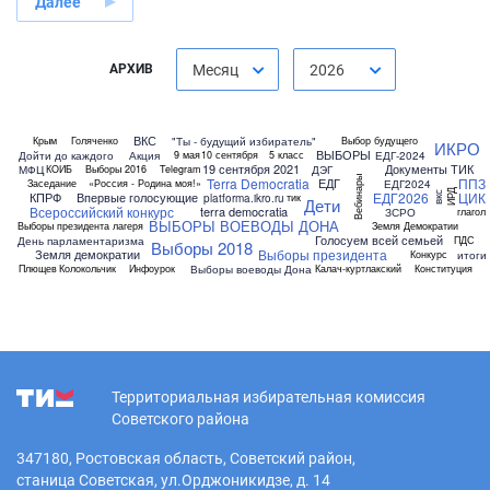
Далее
АРХИВ
Месяц
2026
ВКС
"Ты - будущий избиратель"
Крым
Голяченко
Выбор будущего
ИКРО
ВЫБОРЫ
Дойти до каждого
Акция
ЕДГ-2024
9 мая
10 сентября
5 класс
19 сентября 2021
Документы ТИК
МФЦ
ДЭГ
КОИБ
Выборы 2016
Telegram
Вебинары
Terra Democratia
ППЗ
ЕДГ
ЕДГ2024
Заседание
«Россия - Родина моя!»
ИРД
ЕДГ2026
ЦИК
КПРФ
Впервые голосующие
вкс
platforma.ikro.ru
тик
Дети
Всероссийский конкурс
terra democratia
ЗСРО
глагол
ВЫБОРЫ ВОЕВОДЫ ДОНА
Выборы президента лагеря
Земля Демократии
Голосуем всей семьей
День парламентаризма
ПДС
Выборы 2018
Выборы президента
Земля демократии
итоги
Конкурс
Выборы воеводы Дона
Плющев
Колокольчик
Инфоурок
Калач-куртлакский
Конституция
Территориальная избирательная комиссия
Советского района
347180, Ростовская область, Советский район,
станица Советская, ул.Орджоникидзе, д. 14