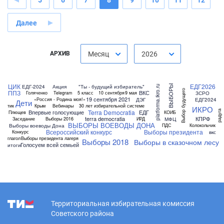
5
6
7
8
9
10
11
12
Далее
АРХИВ
Месяц
2026
ЦИК
ЕДГ2026
ЕДГ-2024
Акция
"Ты - будущий избиратель"
ВЫБОРЫ
platforma.ikro.ru
Выбор будущего
ППЗ
ВКС
ЗСРО
Голяченко
Telegram
5 класс
10 сентября
9 мая
19 сентября 2021
ДЭГ
ЕДГ2024
«Россия - Родина моя!»
Дети
тик
Крым
Вебинары
30 лет избирательной системе
ИКРО
Terra Democratia
радуга
Впервые голосующие
ЕДГ
Плющев
КОИБ
terra democratia
КПРФ
МФЦ
Заседание
Выборы 2016
ИРД
ВЫБОРЫ ВОЕВОДЫ ДОНА
Выборы воеводы Дона
ПДС
Колокольчик
Всероссийский конкурс
Выборы президента
вкс
Конкурс
глагол
Выборы президента лагеря
Выборы 2018
Выборы в сказочном лесу
Голосуем всей семьей
итоги
Территориальная избирательная комиссия
Советского района