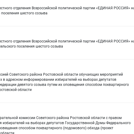
местного отделения Всероссийской политической партии «ЕДИНАЯ РОССИЯ» н
о поселения шестого созыва
местного отделения Всероссийской политической партии «ЕДИНАЯ РОССИЯ» н
сельского поселения шестого созыва
ссией Советского района Ростовской области обучающих мероприятий
их в адресном информировании избирателей на выборах депутатов
едерации девятого созыва путем их оповещения способом поквартирного
остовской области
рательной комиссии Советского района Ростовской области с правом
 избирателей на выборах депутатов Государственной Думы Федерального
повещения способом поквартирного (подомового) обхода (проект
 области