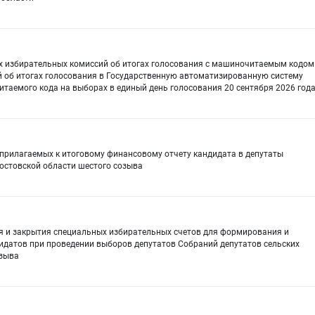
ых избирательных комиссий об итогах голосования с машиночитаемым кодом
й об итогах голосования в Государственную автоматизированную систему
аемого кода на выборах в единый день голосования 20 сентября 2026 год
прилагаемых к итоговому финансовому отчету кандидата в депутаты
Ростовской области шестого созыва
я и закрытия специальных избирательных счетов для формирования и
идатов при проведении выборов депутатов Собраний депутатов сельских
озыва