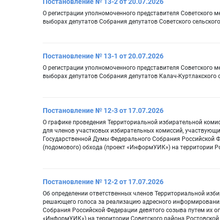
Постановление № 13-2 от 20.07.2026
О регистрации уполномоченного представителя Советского 
выборах депутатов Собрания депутатов Советского сельског
Постановление № 13-1 от 20.07.2026
О регистрации уполномоченного представителя Советского 
выборах депутатов Собрания депутатов Калач-Куртлакского 
Постановление № 12-3 от 17.07.2026
О графике проведения Территориальной избирательной коми
для членов участковых избирательных комиссий, участвующ
Государственной Думы Федерального Собрания Российской Ф
(подомового) обхода (проект «ИнформУИК») на территории Р
Постановление № 12-2 от 17.07.2026
Об определении ответственных членов Территориальной изби
решающего голоса за реализацию адресного информирования
Собрания Российской Федерации девятого созыва путем их о
«ИнформУИК») на территории Советского района Ростовской