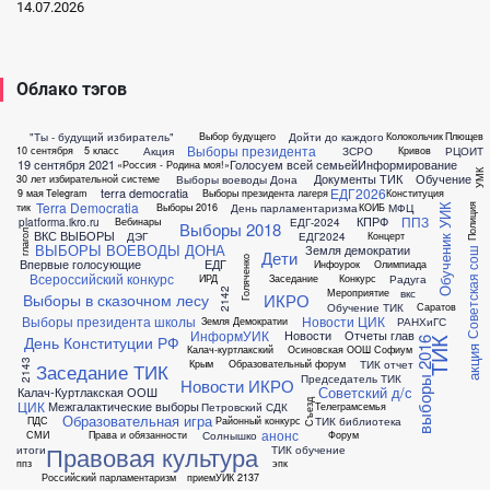
14.07.2026
Облако тэгов
"Ты - будущий избиратель"
Дойти до каждого
Выбор будущего
Колокольчик
Плющев
Выборы президента
Акция
ЗСРО
РЦОИТ
10 сентября
5 класс
Кривов
19 сентября 2021
Голосуем всей семьей
Информирование
«Россия - Родина моя!»
УМК
Документы ТИК
Обучение
Выборы воеводы Дона
30 лет избирательной системе
ЕДГ2026
terra democratia
9 мая
Telegram
Выборы президента лагеря
Конституция
Terra Democratia
День парламентаризма
МФЦ
тик
Выборы 2016
КОИБ
Полиция
Обученик УИК
ППЗ
КПРФ
platforma.ikro.ru
ЕДГ-2024
Вебинары
Выборы 2018
ВКС
ВЫБОРЫ
глагол
ДЭГ
ЕДГ2024
Концерт
ВЫБОРЫ ВОЕВОДЫ ДОНА
Земля демократии
Советская сош
Дети
Голяченко
Впервые голосующие
ЕДГ
Инфоурок
Олимпиада
Всероссийский конкурс
Радуга
ИРД
Заседание
Конкурс
вкс
Мероприятие
2142
ИКРО
Выборы в сказочном лесу
Обучение ТИК
Саратов
Выборы президента школы
Новости ЦИК
РАНХиГС
Земля Демократии
ИнформУИК
Новости
Отчеты глав
День Конституции РФ
выборы 2016
ТИК
Калач-куртлакский
Осиновская ООШ
Софиум
акция
ТИК отчет
Крым
Образовательный форум
2143
Заседание ТИК
Председатель ТИК
Новости ИКРО
Советский д/с
Калач-Куртлакская ООШ
ЦИК
Межгалактические выборы
Съезд
Петровский СДК
Телеграм
семья
Образовательная игра
ТИК библиотека
ПДС
Районный конкурс
анонс
Солнышко
СМИ
Права и обязанности
Форум
Правовая культура
итоги
ТИК обучение
ппз
эпк
Российский парламентаризм
прием
УИК 2137