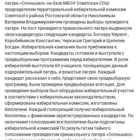
лагере «Солнышко» на базе МБОУ Советская СОШ
председателем территориальной избирательной комиссии
Советского района Ростовской области Николаевым
Валерием Владимировичем проведены выборы президента
лагеря. На пост президента пришкольного лагеря выдвинули
свои кандидатуры следующие кандидаты: Ботнару Кирилл ,
Коробейников Константин, Черкасов Григорий и Щепелев
Богдан. Избирательная кампания была приближена к
настоящим выборам. Кандидаты готовили и выступали с
предвыборными программами перед избирателями. В роли
избирателей выступали 60 учащихся, посещающих данный
оздоровительный лагерь, и вожатые лагеря. Каждый
кандидат рассказал о себе, представил свою предвыборную
программу, была проведена предвыборная агитация. Для
проведения выборов был оборудован избирательный участок
в соответствии с избирательным законодательством,
сформирована избирательная комиссия, изготовлены
бюллетени. Каждый голосующий получил избирательный
бюллетень с фамилиями зарегистрированных кандидатов. По
окончанию голосования все бюллетени были подсчитаны
избирательной комиссией По результатам тайного
голосования президентом пришкольного лагеря «Солнышко»