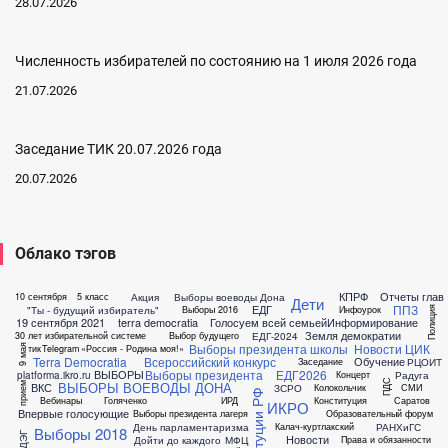
28.07.2026
Численность избирателей по состоянию на 1 июля 2026 года
21.07.2026
Заседание ТИК 20.07.2026 года
20.07.2026
Облако тэгов
КПРФ
Отчеты глав
Акция
Выборы воеводы Дона
10 сентября
5 класс
Дети
ППЗ
ЕДГ
"Ты - будущий избиратель"
Выборы 2016
Инфоурок
Полиция
19 сентября 2021
terra democratia
Голосуем всей семьей
Информирование
Земля демократии
ЕДГ-2024
30 лет избирательной системе
Выбор будущего
Выборы президента школы
Новости ЦИК
тик
Telegram
«Россия - Родина моя!»
9 мая
Terra Democratia
Всероссийский конкурс
Обучение
РЦОИТ
Заседание
Выборы президента
ЕДГ2026
ВЫБОРЫ
platforma.ikro.ru
Радуга
Концерт
ПДС
ВЫБОРЫ ВОЕВОДЫ ДОНА
ВКС
прием
ЗСРО
Колокольчик
СМИ
Вебинары
Голяченко
ИРД
Конституция
Саратов
ИКРО
Впервые голосующие
Выборы президента лагеря
Образовательный форум
День парламентаризма
РАНХиГС
Калач-куртлакский
Выборы 2018
ДЭГ
Новости
Дойти до каждого
МФЦ
Права и обязанности