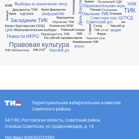
День Конституции РФ
Петровский СДК
Кривов
Олимпиада
УИК
Выборы в сказочном лесу
Образовательная игра
КОИБ
ТИК
Документы ТИК
Солнышко
Земля Демократии
Плющев
Конкурс
Обученик УИК
ИнформУИК
ЕДГ2024
Крым
Телеграм
ЦСПСД
Советская сош
Мероприятие
Заседание ТИК
Советский д/с
Обучение ТИК
вкс
Калач-Куртлакская ООШ
Осиновская ООШ
Съезд
Чирский дс
Софиум
акция
ЦИК
Межгалактические выборы
ТИК отчет
Районный конкурс
Председатель ТИК
УМК
Форум
Новости ИКРО
Чирская сош
Российский парламентаризм
Правовая культура
Формирование УИК
анонс
Чирский д/с
ТИК библиотека
УИК 2137
Территориальная избирательная комиссия
Советского района
347180, Ростовская область, Советский район,
станица Советская, ул.Орджоникидзе, д. 14
тел/факс 8(86363)23585