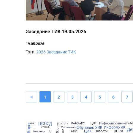
Заседание ТИК 19.05.2026
19.05.2026
Тэги:
2026
Заседание ТИК
1
2
3
4
5
6
7
ЦСПСД
Информирование
итоги
РАНХиГС
эпк
ПДС
Выбо
ТИК отчет
выборы
Обученик УИК
ИнформУИК
Солнышко
семья
Де
ЦИК
Новости
КПРФ
глагол
биатлон
СМИ