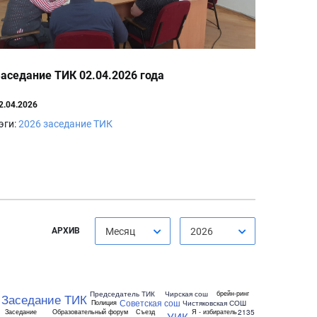
аседание ТИК 02.04.2026 года
2.04.2026
эги:
2026
заседание ТИК
АРХИВ
Месяц
2026
Председатель ТИК
Чирская сош
брейн-ринг
Заседание ТИК
Советская сош
Чистяковская СОШ
Полиция
2135
Заседание
Образовательный форум
Съезд
Я - избиратель
УИК