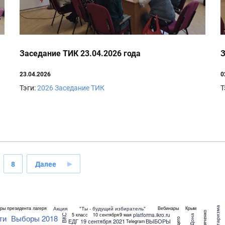
Заседание ТИК 23.04.2026 года
З
23.04.2026
0
Тэги:
2026
Заседание ТИК
Т
8
Далее
Акция
"Ты - будущий избиратель"
ры президента лагеря
Вебинары
Крым
Голяченко
platforma.ikro.ru
5 класс
10 сентября
9 мая
ВКС
ти
Выборы 2018
ЕДГ
19 сентября 2021
ВЫБОРЫ
Telegram